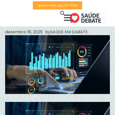
Skip
quarta-feira, ago 05, 2026
to
content
dezembro 18, 2025
by
SAÚDE EM DABATE