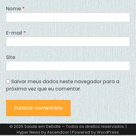
Nome
*
E-mail
*
Site
Salvar meus dados neste navegador para a
próxima vez que eu comentar.
© 2025 Saúde em Debate — Todos os direitos reservados. |
Hyper News by
Ascendoor
| Powered by
WordPress
.